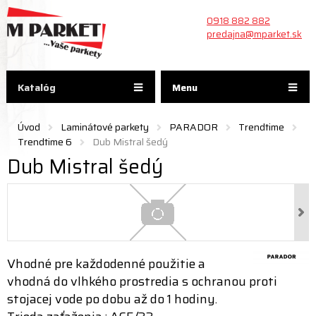
0918 882 882
predajna@mparket.sk
Katalóg
Menu
Úvod
Laminátové parkety
PARADOR
Trendtime
Trendtime 6
Dub Mistral šedý
Dub Mistral šedý
Vhodné pre každodenné použitie a
vhodná do vlhkého prostredia s ochranou proti
stojacej vode po dobu až do 1 hodiny.