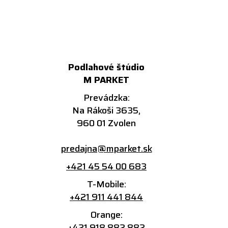
Podlahové štúdio
M PARKET
Prevádzka:
Na Rákoši 3635,
960 01 Zvolen
predajna@mparket.sk
+421 45 54 00 683
T-Mobile:
+421 911 441 844
Orange:
+421 918 882 882