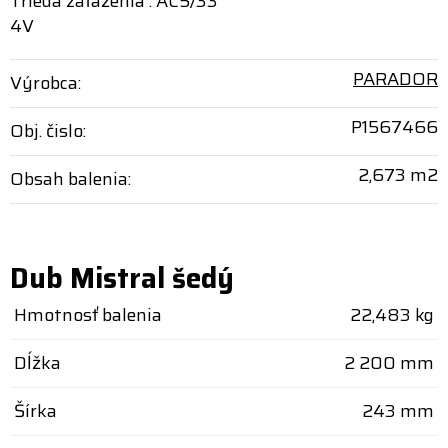
Trieda zaťaženia : AC5/33
4V
PARADOR
Výrobca:
P1567466
Obj. čislo:
2,673 m2
Obsah balenia:
Dub Mistral šedý
Hmotnosť balenia
22,483 kg
Dĺžka
2 200 mm
Šírka
243 mm