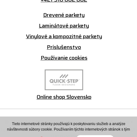
Drevené parkety
Laminátové parkety
Vinylové a kompozitné parkety
Príslušenstvo
Používanie cookies
Online shop Slovensko
© 2026 M PARKET - svet parkiet, farieb a designu •
Tieto internetové stránky používajú k poskytovaniu služieb a analýze
tvorba eshopu cez UNIobchod
,
webhosting
spoločnosti
návštevnosti súbory cookie. Používaním týchto internetových stránok s tým