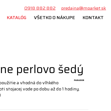
0918 882 882
predajna@mparket.sk
KATALÓG
VŠETKO O NÁKUPE
KONTAKT
ne perlovo šedý
oužitie a vhodná do vlhkého
ti stojacej vode po dobu až do 1 hodiny.
3