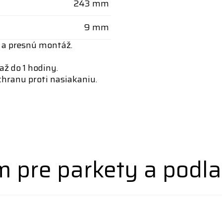
243 mm
9 mm
 a presnú montáž.
až do 1 hodiny.
chranu proti nasiakaniu.
 pre parkety a podla