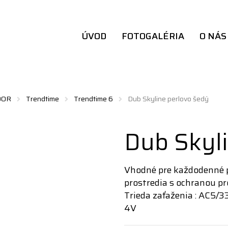
ÚVOD
FOTOGALÉRIA
O NÁS
DOR
Trendtime
Trendtime 6
Dub Skyline perlovo šedý
Dub Skyli
Vhodné pre každodenné p
prostredia s ochranou pro
Trieda zaťaženia : AC5/3
4V