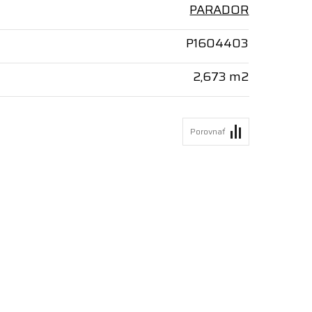
PARADOR
P1604403
2,673 m2
Porovnať