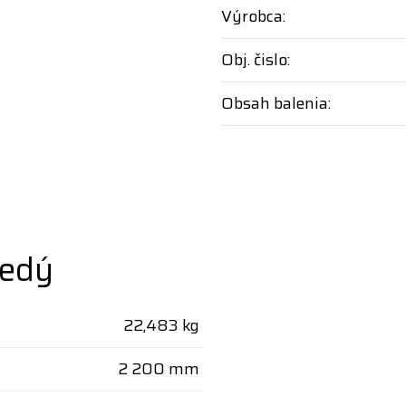
Výrobca:
Obj. čislo:
Obsah balenia:
šedý
22,483 kg
2 200 mm