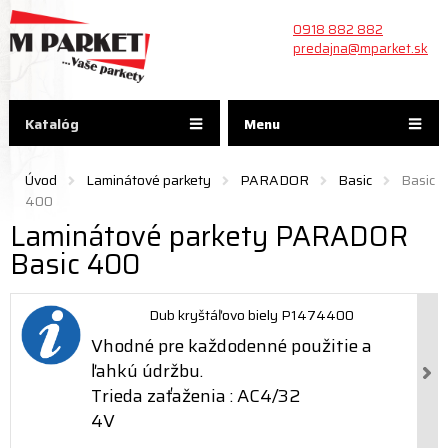
0918 882 882
predajna@mparket.sk
Katalóg
Menu
Úvod
Laminátové parkety
PARADOR
Basic
Basic
400
Laminátové parkety PARADOR
Basic 400
Dub kryštáľovo biely P1474400
Vhodné pre každodenné použitie a
ľahkú údržbu.
Trieda zaťaženia : AC4/32
4V