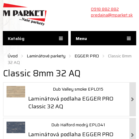
0918 882 882
predajna@mparket.sk
Katalóg
Menu
Úvod
Laminátové parkety
EGGER PRO
Classic 8mm
32 AQ
Classic 8mm 32 AQ
Dub Valley smoke EPL015
Laminátová podlaha EGGER PRO
Classic 32 AQ
Dub Halford modrý EPL041
Laminátová podlaha EGGER PRO