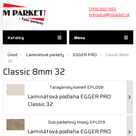
0918 882 882
predajna@mparket.sk
Katalóg
Menu
Úvod
Laminátové parkety
EGGER PRO
Classic 8mm
32
Classic 8mm 32
Taragónsky kameň EPL008
Laminátová podlaha EGGER PRO
Classic 32
Dub parketový tmavý EPL019
Laminátová podlaha EGGER PRO