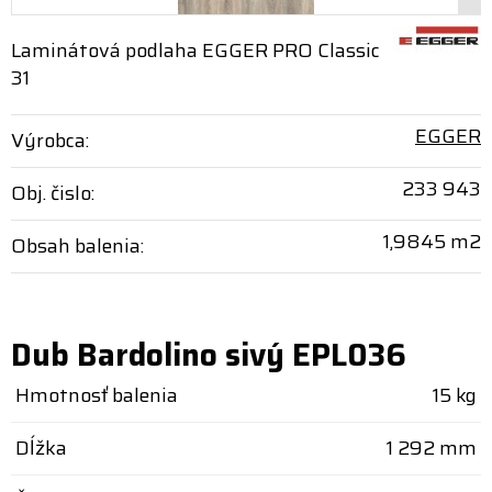
Laminátová podlaha EGGER PRO Classic
31
EGGER
Výrobca:
233 943
Obj. čislo:
1,9845 m2
Obsah balenia:
Dub Bardolino sivý EPL036
Hmotnosť balenia
15 kg
Dĺžka
1 292 mm