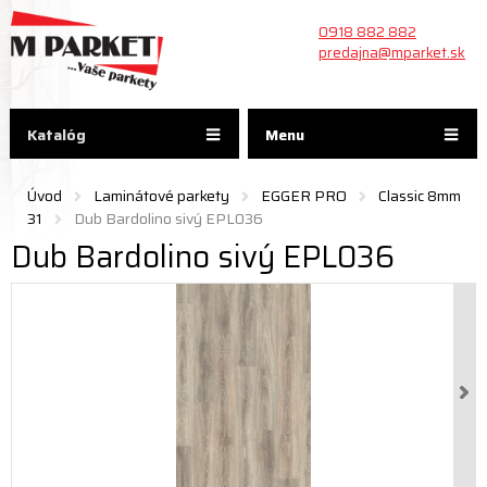
0918 882 882
predajna@mparket.sk
Katalóg
Menu
Úvod
Laminátové parkety
EGGER PRO
Classic 8mm
31
Dub Bardolino sivý EPL036
Dub Bardolino sivý EPL036