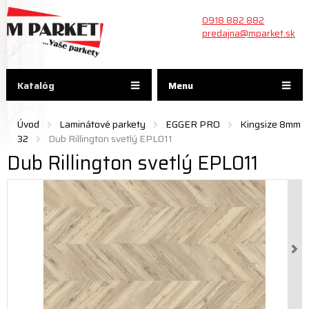
0918 882 882
predajna@mparket.sk
Katalóg
Menu
Úvod
Laminátové parkety
EGGER PRO
Kingsize 8mm
32
Dub Rillington svetlý EPL011
Dub Rillington svetlý EPL011