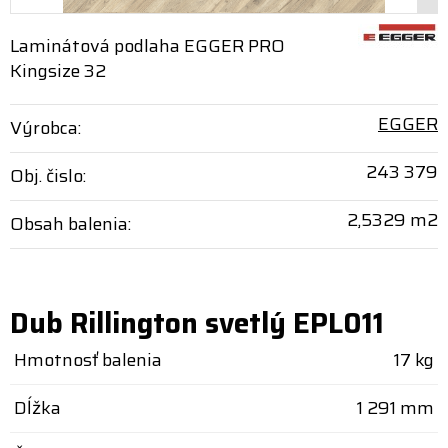
Laminátová podlaha EGGER PRO
Kingsize 32
EGGER
Výrobca:
243 379
Obj. čislo:
2,5329 m2
Obsah balenia:
Dub Rillington svetlý EPL011
Hmotnosť balenia
17 kg
Dĺžka
1 291 mm