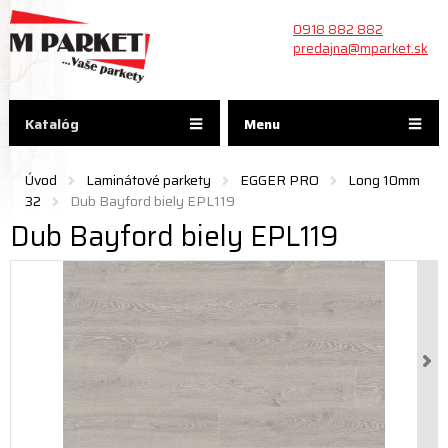
0918 882 882
predajna@mparket.sk
Katalóg
Menu
Úvod
Laminátové parkety
EGGER PRO
Long 10mm
32
Dub Bayford biely EPL119
Dub Bayford biely EPL119