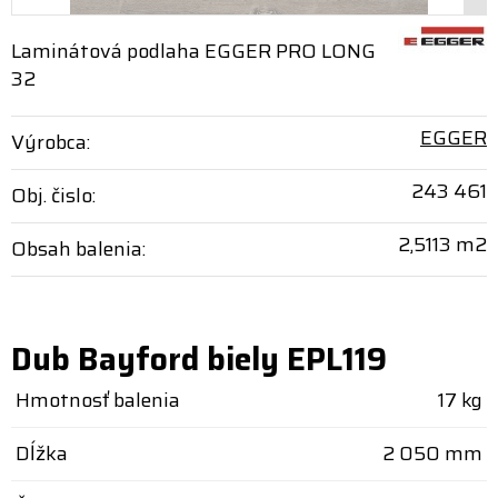
Laminátová podlaha EGGER PRO LONG
32
EGGER
Výrobca:
243 461
Obj. čislo:
2,5113 m2
Obsah balenia:
Dub Bayford biely EPL119
Hmotnosť balenia
17 kg
Dĺžka
2 050 mm