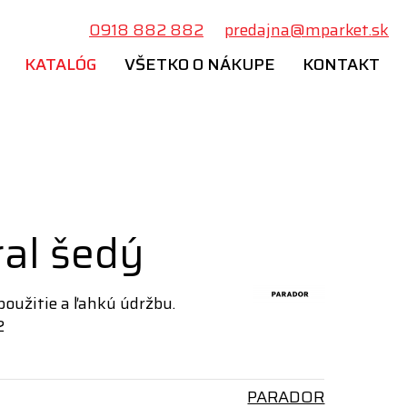
0918 882 882
predajna@mparket.sk
KATALÓG
VŠETKO O NÁKUPE
KONTAKT
ral šedý
oužitie a ľahkú údržbu.
2
PARADOR