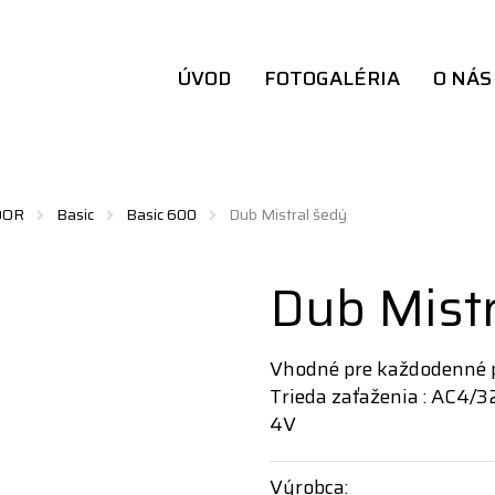
ÚVOD
FOTOGALÉRIA
O NÁS
DOR
Basic
Basic 600
Dub Mistral šedý
Dub Mist
Vhodné pre každodenné p
Trieda zaťaženia : AC4/3
4V
Výrobca: