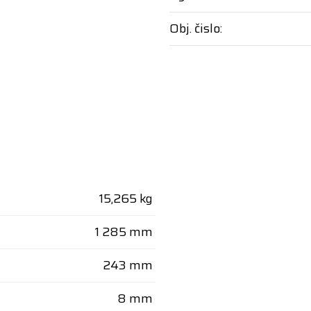
Obj. čislo:
15,265 kg
1 285 mm
243 mm
8 mm