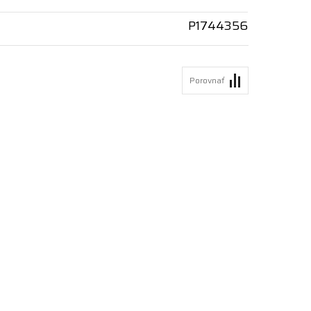
P1744356
Porovnať