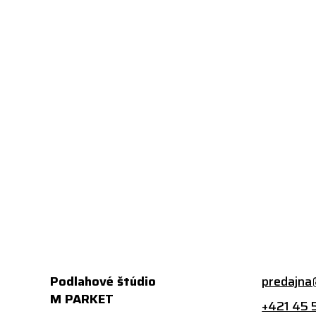
Podlahové štúdio
predajna
M PARKET
+421 45 