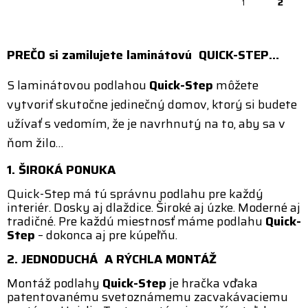
2
1
PREČO si zamilujete laminátovú QUICK-STEP…
S
laminátovou podlahou
Quick-Step
môžete
vytvoriť skutočne jedinečný domov, ktorý si budete
užívať s vedomím, že je navrhnutý na to, aby sa v
ňom žilo…
1. ŠIROKÁ PONUKA
Quick-Step má tú správnu podlahu pre každý
interiér. Dosky aj dlaždice. Široké aj úzke. Moderné aj
tradičné. Pre každú miestnosť máme podlahu
Quick-
Step
– dokonca aj pre kúpeľňu.
2. JEDNODUCHÁ A RÝCHLA MONTÁŽ
Montáž podlahy
Quick-Step
je hračka vďaka
patentovanému svetoznámemu zacvakávaciemu