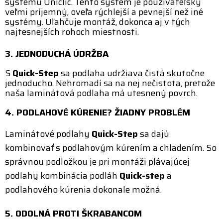
systému Uniclic. Tento systém je používateľsky
veľmi príjemný, oveľa rýchlejší a pevnejší než iné
systémy. Uľahčuje montáž, dokonca aj v tých
najtesnejších rohoch miestnosti.
3. JEDNODUCHÁ ÚDRŽBA
S
Quick-Step
sa podlaha udržiava čistá skutočne
jednoducho. Nehromadí sa na nej nečistota, pretože
naša laminátová podlaha má utesnený povrch.
4. PODLAHOVÉ KÚRENIE? ŽIADNY PROBLÉM
Laminátové podlahy
Quick-Step
sa dajú
kombinovať s podlahovým kúrením a chladením. So
správnou podložkou je pri montáži plávajúcej
podlahy kombinácia podláh
Quick-step
a
podlahového kúrenia dokonale možná.
5. ODOLNÁ PROTI ŠKRABANCOM