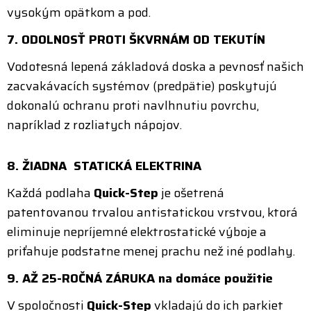
vysokým opätkom a pod.
7. ODOLNOSŤ PROTI ŠKVRNÁM OD TEKUTÍN
Vodotesná lepená základová doska a pevnosť našich
zacvakávacích systémov (predpätie) poskytujú
dokonalú ochranu proti navlhnutiu povrchu,
napríklad z rozliatych nápojov.
8. ŽIADNA STATICKÁ ELEKTRINA
Každá podlaha
Quick-Step
je ošetrená
patentovanou trvalou antistatickou vrstvou, ktorá
eliminuje nepríjemné elektrostatické výboje a
priťahuje podstatne menej prachu než iné podlahy.
9. AŽ 25-ROČNÁ ZÁRUKA na domáce použitie
V spoločnosti
Quick-Step
vkladajú do ich parkiet