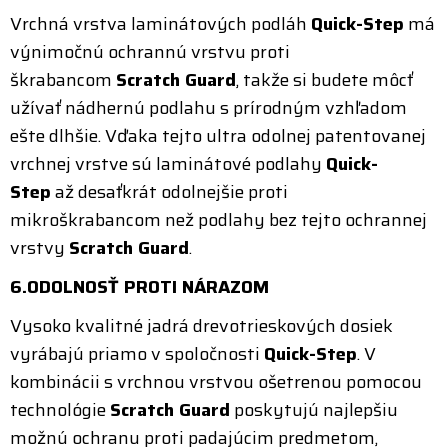
Vrchná vrstva laminátových podláh
Quick-Step
má
výnimočnú ochrannú vrstvu proti
škrabancom
Scratch Guard
, takže si budete môcť
užívať nádhernú podlahu s prírodným vzhľadom
ešte dlhšie. Vďaka tejto ultra odolnej patentovanej
vrchnej vrstve sú laminátové podlahy
Quick-
Step
až desaťkrát odolnejšie proti
mikroškrabancom než podlahy bez tejto ochrannej
vrstvy
Scratch Guard
.
6.ODOLNOSŤ PROTI NÁRAZOM
Vysoko kvalitné jadrá drevotrieskových dosiek
vyrábajú priamo v spoločnosti
Quick-Step
. V
kombinácii s vrchnou vrstvou ošetrenou pomocou
technológie
Scratch Guard
poskytujú najlepšiu
možnú ochranu proti padajúcim predmetom,