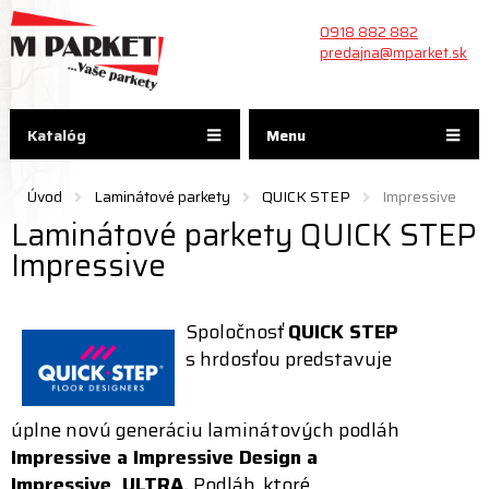
0918 882 882
predajna@mparket.sk
Katalóg
Menu
Úvod
Laminátové parkety
QUICK STEP
Impressive
Laminátové parkety QUICK STEP
Impressive
Spoločnosť
QUICK STEP
s hrdosťou predstavuje
úplne novú generáciu laminátových podláh
Impressive a Impressive Design a
Impressive ULTRA.
Podláh, ktoré