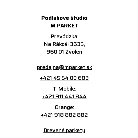
Podlahové štúdio
M PARKET
Prevádzka:
Na Rákoši 3635,
960 01 Zvolen
predajna@mparket.sk
+421 45 54 00 683
T-Mobile:
+421 911 441 844
Orange:
+421 918 882 882
Drevené parkety